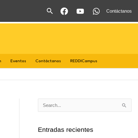
Buscar
Contáctanos
n
Eventos
Contáctanos
REDDICampus
B
u
s
Entradas recientes
c