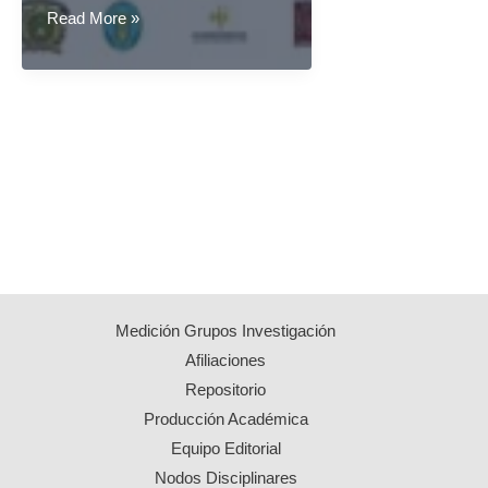
IX
Read More »
Seminario
Nacional
e
Internacional:
La
Educación
Física
Escolar
en
los
Medición Grupos Investigación
Sistemas
Afiliaciones
Educativos
Repositorio
Producción Académica
Equipo Editorial
Nodos Disciplinares