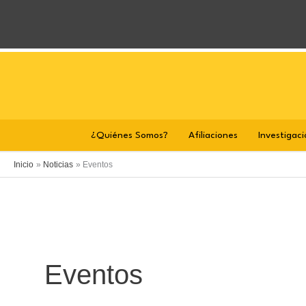
Ir
al
contenido
¿Quiénes Somos?
Afiliaciones
Investigaci
Inicio
Noticias
Eventos
Eventos