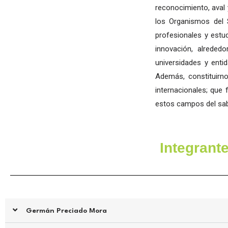
o
e
b
reconocimiento, aval 
o
r
e
los Organismos del 
k
profesionales y estu
innovación, alrededo
universidades y enti
Además, constituirno
internacionales; que 
estos campos del sab
Integrant
Germán Preciado Mora