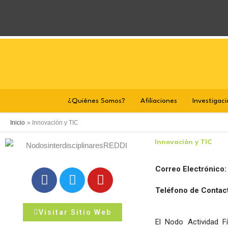
Ir
al
contenido
¿Quiénes Somos?
Afiliaciones
Investigaci
Inicio
Innovación y TIC
Innovación y TIC
Correo Electrónico
F
T
Y
a
w
o
Teléfono de Contac
c
i
u
e
t
t
Visitar Sitio Web
b
t
u
El Nodo Actividad F