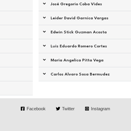
José Gregorio Coba Vides
Leider David Garnica Vargas
Edwin Stick Guzman Acosta
Luis Eduardo Romero Cortes
Maria Angelica Pitta Vega
Carlos Alvaro Sosa Bermudez
Facebook
Twitter
Instagram