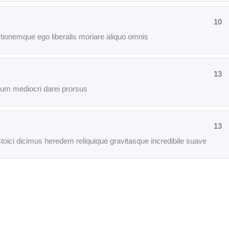
10
ctionemque ego liberalis moriare aliquo omnis
13
ium mediocri darei prorsus
13
oici dicimus heredem reliquique gravitasque incredibile suave