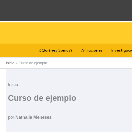
Ir
al
contenido
¿Quiénes Somos?
Afiliaciones
Investigaci
Inicio
Curso de ejemplo
Inicio
Curso de ejemplo
por
Nathalia Meneses