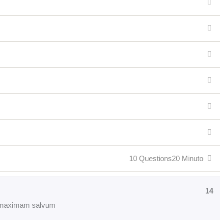
10 Questions
20 Minuto
14
ius maximam salvum